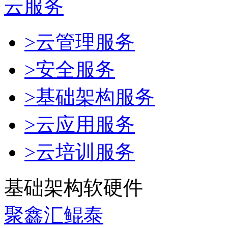
云服务
>云管理服务
>安全服务
>基础架构服务
>云应用服务
>云培训服务
基础架构软硬件
聚鑫汇鲲泰