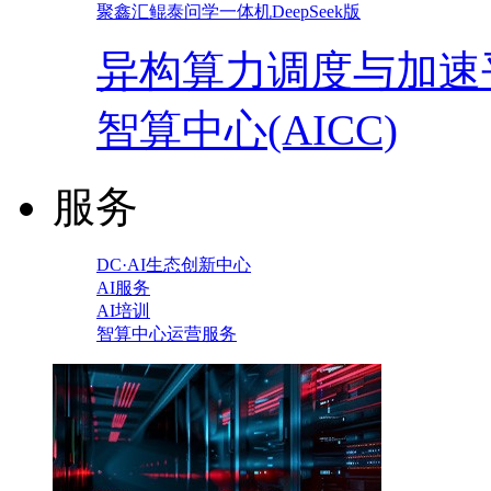
聚鑫汇鲲泰问学一体机DeepSeek版
异构算力调度与加速
智算中心(AICC)
服务
DC·AI生态创新中心
AI服务
AI培训
智算中心运营服务