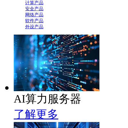
计算产品
安全产品
网络产品
软件产品
外设产品
AI算力服务器
了解更多