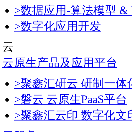
>数据应用-算法模型 & 
>数字化应用开发
云
云原生产品及应用平台
>聚鑫汇研云 研制一
>磐云 云原生PaaS平台
>聚鑫汇云印 数字化文