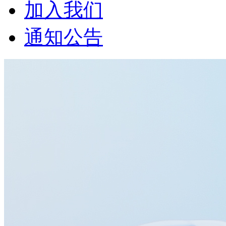
加入我们
通知公告