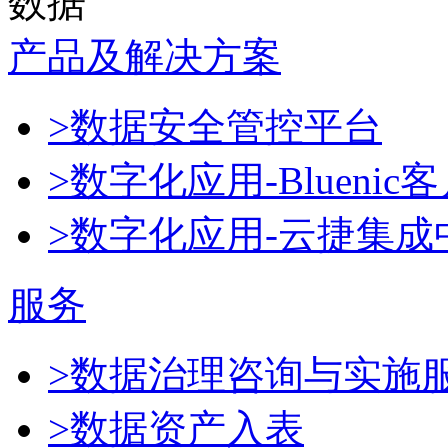
数据
产品及解决方案
>数据安全管控平台
>数字化应用-Blueni
>数字化应用-云捷集成
服务
>数据治理咨询与实施
>数据资产入表