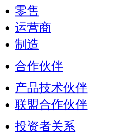
零售
运营商
制造
合作伙伴
产品技术伙伴
联盟合作伙伴
投资者关系