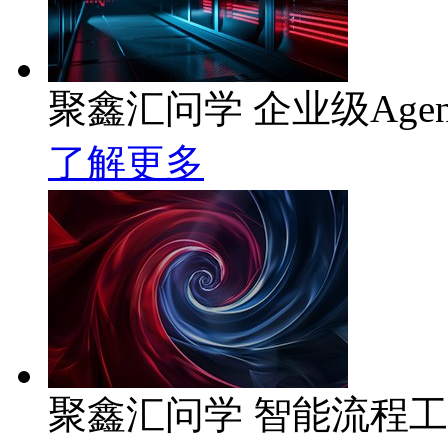
聚鑫汇问学 企业级Age
了解更多
聚鑫汇问学 智能流程