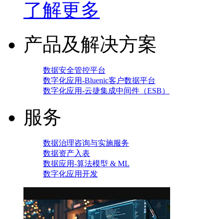
了解更多
产品及解决方案
数据安全管控平台
数字化应用-Bluenic客户数据平台
数字化应用-云捷集成中间件（ESB）
服务
数据治理咨询与实施服务
数据资产入表
数据应用-算法模型 & ML
数字化应用开发