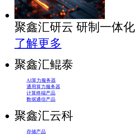
聚鑫汇研云 研制一体
了解更多
聚鑫汇鲲泰
AI算力服务器
通用算力服务器
计算终端产品
数据通信产品
聚鑫汇云科
存储产品