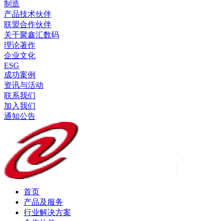
制造
产品技术伙伴
联盟合作伙伴
关于聚鑫汇数码
理论著作
企业文化
ESG
成功案例
资讯与活动
联系我们
加入我们
通知公告
首页
产品及服务
行业解决方案