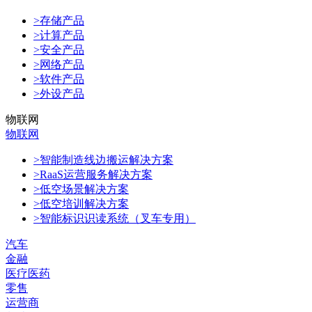
>存储产品
>计算产品
>安全产品
>网络产品
>软件产品
>外设产品
物联网
物联网
>智能制造线边搬运解决方案
>RaaS运营服务解决方案
>低空场景解决方案
>低空培训解决方案
>智能标识识读系统（叉车专用）
汽车
金融
医疗医药
零售
运营商