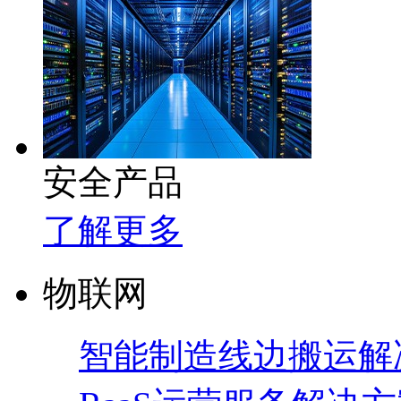
安全产品
了解更多
物联网
智能制造线边搬运解