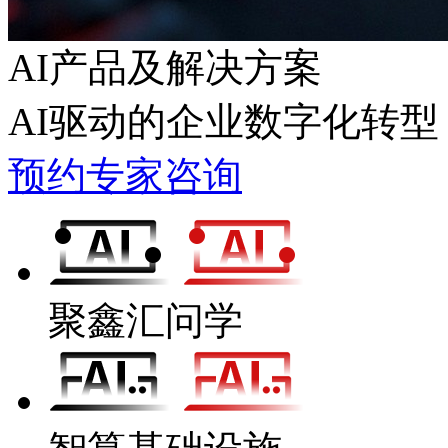
AI产品及解决方案
AI驱动的企业数字化转型
预约专家咨询
聚鑫汇问学