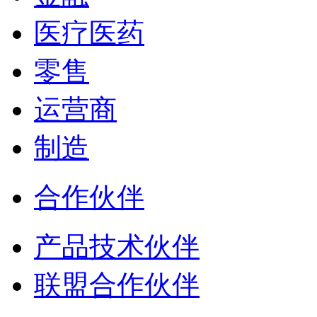
医疗医药
零售
运营商
制造
合作伙伴
产品技术伙伴
联盟合作伙伴