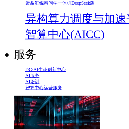
聚鑫汇鲲泰问学一体机DeepSeek版
异构算力调度与加速
智算中心(AICC)
服务
DC·AI生态创新中心
AI服务
AI培训
智算中心运营服务