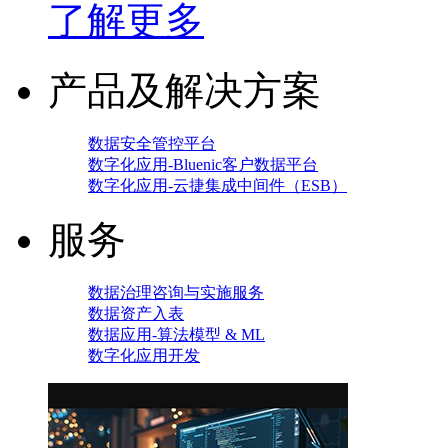
了解更多
产品及解决方案
数据安全管控平台
数字化应用-Bluenic客户数据平台
数字化应用-云捷集成中间件（ESB）
服务
数据治理咨询与实施服务
数据资产入表
数据应用-算法模型 & ML
数字化应用开发